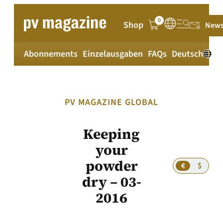
Zum
Inhalt
0
Shop
News
springen
Abonnements
Einzelausgaben
FAQs
Deutsch
PV MAGAZINE GLOBAL
Keeping
your
powder
€
$
dry – 03-
2016