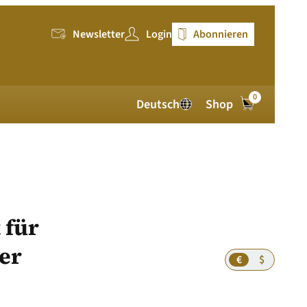
Newsletter
Login
Abonnieren
0
Deutsch
Shop
 für
er
€
$