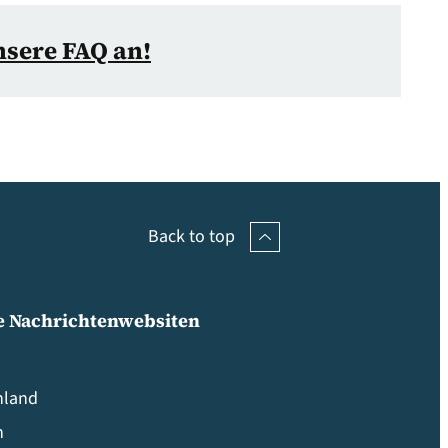
nsere FAQ an!
Back to top
e Nachrichtenwebsiten
hland
n