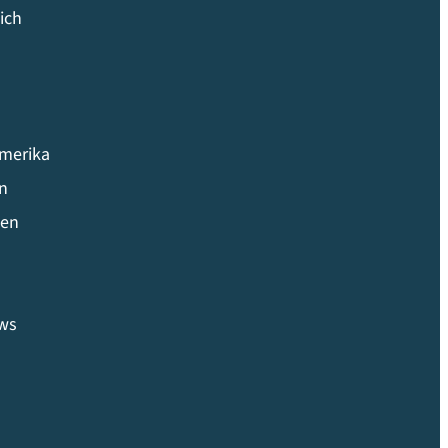
ich
amerika
en
ien
ws