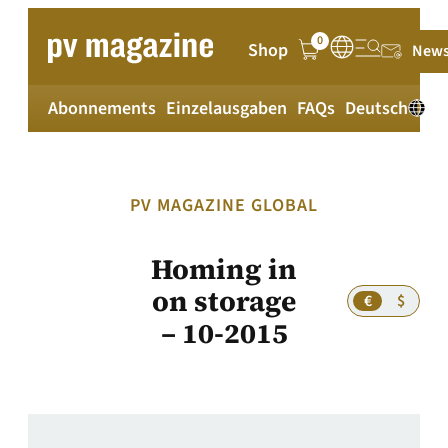
Zum
Inhalt
0
Shop
News
springen
Abonnements
Einzelausgaben
FAQs
Deutsch
PV MAGAZINE GLOBAL
Homing in
on storage
€
$
– 10-2015