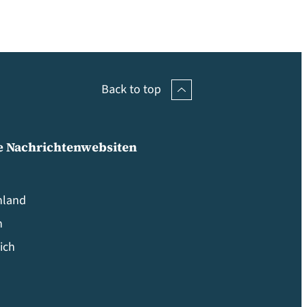
Back to top
e Nachrichtenwebsiten
hland
n
ich