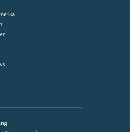
amerika
en
ien
ws
ang