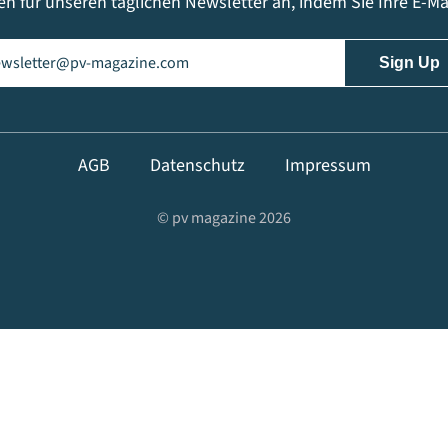
en für unseren täglichen Newsletter an, indem Sie Ihre E-M
il
(erforderlich)
AGB
Datenschutz
Impressum
© pv magazine 2026