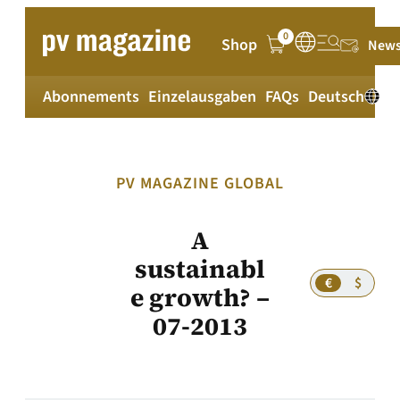
Zum
Inhalt
0
Shop
News
springen
Abonnements
Einzelausgaben
FAQs
Deutsch
PV MAGAZINE GLOBAL
A
sustainabl
€
$
e growth? –
07-2013