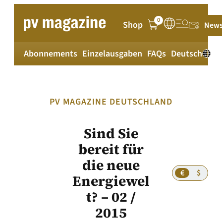
Zum
Inhalt
0
Shop
News
springen
Abonnements
Einzelausgaben
FAQs
Deutsch
PV MAGAZINE DEUTSCHLAND
Sind Sie
bereit für
die neue
€
$
Energiewel
t? – 02 /
2015