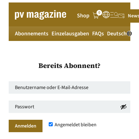
0
Shop
News
Abonnements
Einzelausgaben
FAQs
Deutsch
Bereits Abonnent?
Benutzername
oder
Passwort
*
E-
Erforderlich
Mail-
Angemeldet bleiben
Adresse
*
Anmelden
Erforderlich