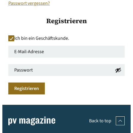
Passwort vergessen?
Registrieren
Ich bin ein Geschäftskunde.
E-
Mail-
Passwort
*
Adresse
*
Erforderlich
Erforderlich
Registrieren
Back to top